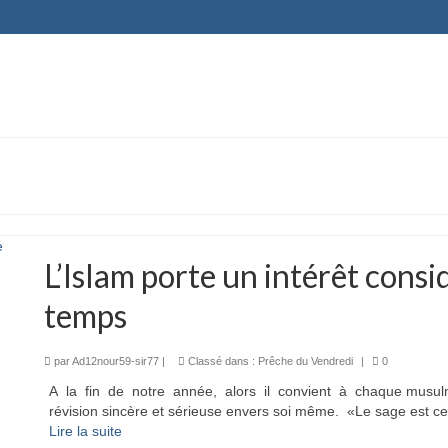
L’Islam porte un intérêt consi
temps
par
Ad12nour59-sir77
|
Classé dans :
Prêche du Vendredi
|
0
A la fin de notre année, alors il convient à chaque musul
révision sincère et sérieuse envers soi même. «Le sage est c
Lire la suite­­