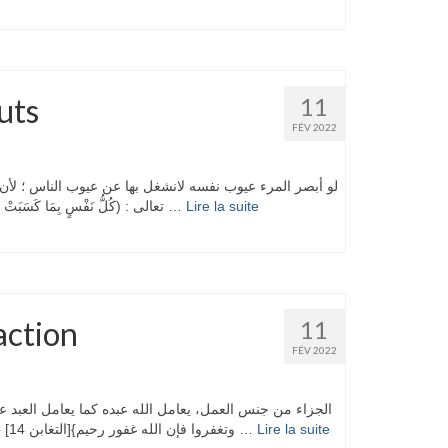
uts
11
FÉV 2022
لو أبصر المرء عيوب نفسه لانشغل بها عن عيوب الناس ؛ لأن 
تعالى : (كُلُّ نَفْسٍ بِمَا كَسَبَتْ رَهِينَةٌ) (المدثر:38).وقال: (مَنِ اهْتَدَى فَإِنَّمَا يَهْتَدِي لِنَفْسِهِ وَمَنْ ضَلَّ فَإِنَّمَا …
Lire la suite­­
action
11
FÉV 2022
الجزاء من جنس العمل، يعامل الله عبده كما يعامل العبد عبا
وتغفروا فإن الله غفور رحيم}[التغابن 14] {وليعفوا وليصفحوا ألا تحبون أن يغفرالله لكم}[النور22]. قال رسول الله …
Lire la suite­­