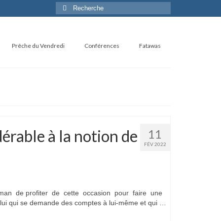
Rechercher
:
Prêche du Vendredi
Conférences
Fatawas
dérable à la notion de
11
FÉV 2022
man de profiter de cette occasion pour faire une
elui qui se demande des comptes à lui-même et qui …