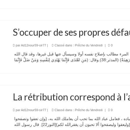
S’occuper de ses propres défa
par
Ad12nour59-sir77
|
Classé dans :
Prêche du Vendredi
|
0
المرء مطالب بإصلاح نفسه أولا وسيسأل عنها قبل غيرها، وقد قال الله
La rétribution correspond à l’
par
Ad12nour59-sir77
|
Classé dans :
Prêche du Vendredi
|
0
ده ، فعامل عباد الله بما تحب أن يعاملك الله به، {وإن تعفوا وتصفحوا