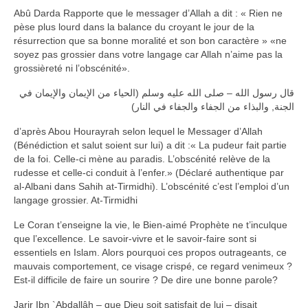
Abû Darda Rapporte que le messager d’Allah a dit : « Rien ne
pèse plus lourd dans la balance du croyant le jour de la
résurrection que sa bonne moralité et son bon caractère » «ne
soyez pas grossier dans votre langage car Allah n’aime pas la
grossièreté ni l’obscénité».
قال رسول الله – صلى الله عليه وسلم (الحياء من الإيمان والإيمان في
الجنة, والبذاء من الجفاء والجفاء في النار)
d’après Abou Hourayrah selon lequel le Messager d’Allah
(Bénédiction et salut soient sur lui) a dit :« La pudeur fait partie
de la foi. Celle-ci mène au paradis. L’obscénité relève de la
rudesse et celle-ci conduit à l’enfer.» (Déclaré authentique par
al-Albani dans Sahih at-Tirmidhi). L’obscénité c’est l’emploi d’un
langage grossier. At-Tirmidhi
Le Coran t’enseigne la vie, le Bien-aimé Prophète ne t’inculque
que l’excellence. Le savoir-vivre et le savoir-faire sont si
essentiels en Islam. Alors pourquoi ces propos outrageants, ce
mauvais comportement, ce visage crispé, ce regard venimeux ?
Est-il difficile de faire un sourire ? De dire une bonne parole?
Jarir Ibn `Abdallâh – que Dieu soit satisfait de lui – disait