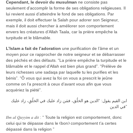
Cependant, le devoir du musulman
ne consiste pas
seulement d’accomplir la forme de ses obligations religieuses. Il
lui revient aussi d’atteindre le fond de ses obligations. Par
exemple, il doit effectuer la Salah pour adorer son Seigneur,
mais il doit aussi chercher à améliorer son comportement
envers les créatures d’Allah Taala, car la prière empêche la
turpitude et le blâmable.
L’Islam a fait de l’adoration
une purification de l’âme et un
moyen pour ce rapprocher de notre seigneur et se débarrasser
des péchés et des défauts. “La prière empêche la turpitude et le
blâmable et le rappel d’Allah est bien plus grand”. “Prélève de
leurs richesses une sadaqa par laquelle tu les purifies et les
bénis”. “Ô vous qui avez la foi on vous a prescrit le jeûne
comme on l’a prescrit à ceux d’avant vous afin que vous
acquériez la piété”.
ابن القيم يقول: “الدين هو الخلُق، فمَن زاد عليك في الخلُقِ، زاد عليك
في الدين”
𝐼𝑏𝑛 𝑎𝑙 𝑄𝑎𝑦𝑦𝑖𝑚 𝑎 𝑑𝑖𝑡 : “ Toute la religion est comportement, donc
celui qui te dépasse dans le ❨bon❩ comportement t’a certes
dépassé dans la religion ”