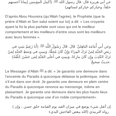
عن أبي هريرة قال: قال رسول الله ﷺ: (أكمل المؤمنين إيماناً أحسنهم
خلقاً، وخياركم خياركم لنسائهم)
D’après Abou Houreira (qu’Allah l’agrée), le Prophète (que la
prière d’Allah et Son salut soient sur lui) a dit: « Les croyants
ayant la foi la plus parfaite sont ceux qui ont le meilleur
comportement et les meilleurs d’entre vous sont les meilleurs
avec leurs femmes ».
وعن أَبي أُمَامَة الباهِليِّ قَالَ: قَالَ رَسُولُ اللَّه ﷺ: (أَنا زَعِيمٌ ببَيتٍ في
ربَضِ الجنَّةِ لِمَنْ تَرَكَ المِرَاءَ وَإِنْ كَانَ مُحِقًّا، وَببيتٍ في وَسَطِ الجنَّةِ لِمَنْ
تَرَكَ الكَذِبَ وإِن كَانَ مازِحًا، وَببيتٍ في أعلَى الجَنَّةِ لِمَن حَسُنَ خُلُقُهُ)
حديثٌ صحيحٌ.
Le Messager d’Allah ﷺ a dit: « Je garantis une demeure dans
l’enceinte du Paradis à quiconque délaisse la polémique, même
s’il est dans son droit. Je garantis une demeure en plein centre
du Paradis à quiconque renonce au mensonge, même en
plaisantant. Je garantis une demeure dans les plus hauts lieux
du Paradis à quiconque use d’un noble comportement».
( إن أثقل شيء يوضع في ميزان العبد يوم القيامة خلق حسن ، وإن
الله يبغض الفاحش البذيء) رواه الترمذي