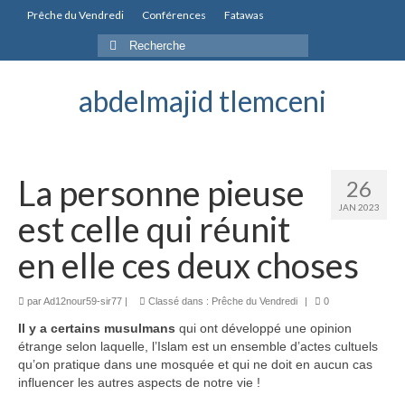
Prêche du Vendredi
Conférences
Fatawas
Rechercher
:
abdelmajid tlemceni
La personne pieuse
26
JAN 2023
est celle qui réunit
en elle ces deux choses
par
Ad12nour59-sir77
|
Classé dans :
Prêche du Vendredi
|
0
Il y a certains musulmans
qui ont développé une opinion
étrange selon laquelle, l’Islam est un ensemble d’actes cultuels
qu’on pratique dans une mosquée et qui ne doit en aucun cas
influencer les autres aspects de notre vie !