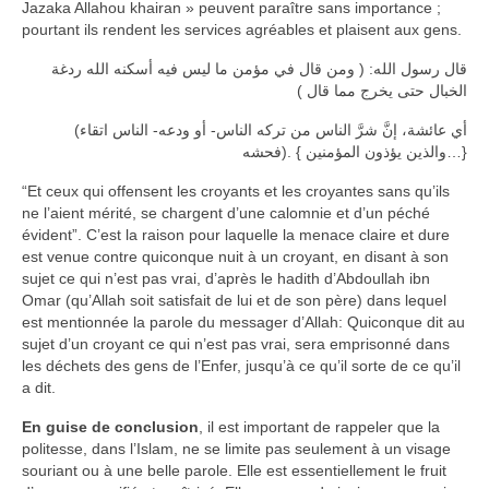
Jazaka Allahou khairan » peuvent paraître sans importance ;
pourtant ils rendent les services agréables et plaisent aux gens.
قال رسول الله: ( ومن قال في مؤمن ما ليس فيه أسكنه الله ردغة
الخبال حتى يخرج مما قال )
(أي عائشة، إنَّ شرَّ الناس من تركه الناس- أو ودعه- الناس اتقاء
فحشه). { والذين يؤذون المؤمنين…}
“Et ceux qui offensent les croyants et les croyantes sans qu’ils
ne l’aient mérité, se chargent d’une calomnie et d’un péché
évident”. C’est la raison pour laquelle la menace claire et dure
est venue contre quiconque nuit à un croyant, en disant à son
sujet ce qui n’est pas vrai, d’après le hadith d’Abdoullah ibn
Omar (qu’Allah soit satisfait de lui et de son père) dans lequel
est mentionnée la parole du messager d’Allah: Quiconque dit au
sujet d’un croyant ce qui n’est pas vrai, sera emprisonné dans
les déchets des gens de l’Enfer, jusqu’à ce qu’il sorte de ce qu’il
a dit.
En guise de conclusion
, il est important de rappeler que la
politesse, dans l’Islam, ne se limite pas seulement à un visage
souriant ou à une belle parole. Elle est essentiellement le fruit