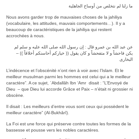
ما زلنا لم نتخلص من أوساخ الجاهلية
Nous avons garder trop de mauvaises choses de la jahiliya
(vocabulaire, les attitudes, mauvais comportements…). Il y a
beaucoup de caractéristiques de la jahiliya qui restent
accrochées à nous.
عن عبد الله بن عمرو قال : إن رسول الله صلى الله عليه و سلم لم
يكن فاحشاً و لا متفحشاً و كان يقول (( خياركم أحاسنكم أخلاقاً )) –
البخارى
L’indécence et l’obscénité n’ont rien à voir avec l’Islam. Et le
meilleur musulman parmi les hommes est celui qui a le meilleur
caractère”. A ce sujet, `Abdallâh Ibn ‘Amr disait : “L’Envoyé de
Dieu – que Dieu lui accorde Grâce et Paix – n’était ni grossier ni
obscène.
Il disait : Les meilleurs d’entre vous sont ceux qui possèdent le
meilleur caractère” (Al-Bukhârî).
La Foi est une force qui préserve contre toutes les formes de la
bassesse et pousse vers les nobles caractères.