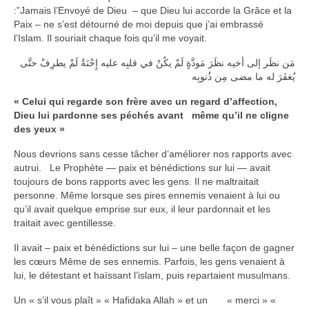
:”Jamais l’Envoyé de Dieu – que Dieu lui accorde la Grâce et la
Paix – ne s’est détourné de moi depuis que j’ai embrassé
l’Islam. Il souriait chaque fois qu’il me voyait.
مَن نظَر إلى أخيه نظَرَ مَودَّةٍ لَمْ يكُنْ في قلبِه عليه إِحْنَةٌ لَمْ يطرِفْ حتَّى
يُغفَرَ له ما مضى مِن ذُنوبِه
« Celui qui regarde son frère avec un regard d’affection,
Dieu lui pardonne ses péchés avant même qu’il ne cligne
des yeux »
Nous devrions sans cesse tâcher d’améliorer nos rapports avec
autrui. Le Prophète — paix et bénédictions sur lui — avait
toujours de bons rapports avec les gens. Il ne maltraitait
personne. Même lorsque ses pires ennemis venaient à lui ou
qu’il avait quelque emprise sur eux, il leur pardonnait et les
traitait avec gentillesse.
Il avait – paix et bénédictions sur lui – une belle façon de gagner
les cœurs Même de ses ennemis. Parfois, les gens venaient à
lui, le détestant et haïssant l’islam, puis repartaient musulmans.
Un « s’il vous plaît » « Hafidaka Allah » et un « merci » «