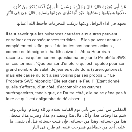
عَنْ أَبِي هُرَيْرَةَ قَالَ: قَالَ رَجُلٌ: يَا رَسُولَ اللَّهِ, إِنَّ فُلَانَةَ يُذْكَرُ مِنْ كَثْرَةِ
صَلَاتِهَا وَصِيَامِهَا وَصَدَقَتِهَا, غَيْرَ أَنَّهَا تُؤْذِي جِيرَانَهَا بِلِسَانِهَا, قَالَ: هِيَ فِي النَّارِ
تجتهد في اداء النوافل ولكنها ترتكب المحرمات فأحبط الله أعمالها
Il faut savoir que les nuisances causées aux autres peuvent
entraîner des conséquences terribles… Elles peuvent annuler
complètement l’effet positif de toutes nos bonnes actions ,
comme en témoigne le hadith suivant: Abou Houreirah
raconte ainsi qu’un homme questionna un jour le Prophète SWS
en ces termes : “Que penser d’unetelle qui est réputée pour son
grand nombre de salât, de jeûnes et de dons (surérogatoires),
mais elle cause du tort à ses voisins par ses propos….” Le
Prophète SWS répondit: “Elle est dans le Feu !” (Étant donné
qu’elle s’efforce, d’un côté, d’accomplir des œuvres
surérogatoires, tandis que, de l’autre côté, elle ne se gêne pas à
faire ce qu’il est obligatoire de délaisser…)
المفلس من أمتي من يأتي يوم القيامة بصلاة وزكاة وصيام، ويأتي وقد
شتم هذا وقذف هذا، وأكل مال هذا وسفك دم هذا، وضرب هذا، فيعطى
هذا من حسناته، وهذا من حسناته، فإن فنيت حسناته قبل أن يقضى ما
عليه، أخذ من خطاياهم فطرحت عليه، ثم طرح في النار