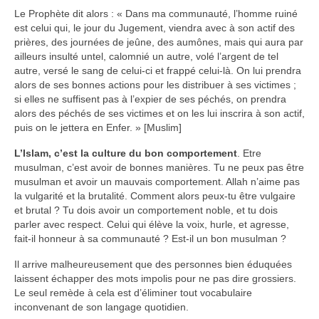
Le Prophète dit alors : « Dans ma communauté, l’homme ruiné
est celui qui, le jour du Jugement, viendra avec à son actif des
prières, des journées de jeûne, des aumônes, mais qui aura par
ailleurs insulté untel, calomnié un autre, volé l’argent de tel
autre, versé le sang de celui-ci et frappé celui-là. On lui prendra
alors de ses bonnes actions pour les distribuer à ses victimes ;
si elles ne suffisent pas à l’expier de ses péchés, on prendra
alors des péchés de ses victimes et on les lui inscrira à son actif,
puis on le jettera en Enfer. » [Muslim]
L’Islam, c’est la culture du bon comportement
. Etre
musulman, c’est avoir de bonnes manières. Tu ne peux pas être
musulman et avoir un mauvais comportement. Allah n’aime pas
la vulgarité et la brutalité. Comment alors peux-tu être vulgaire
et brutal ? Tu dois avoir un comportement noble, et tu dois
parler avec respect. Celui qui élève la voix, hurle, et agresse,
fait-il honneur à sa communauté ? Est-il un bon musulman ?
Il arrive malheureusement que des personnes bien éduquées
laissent échapper des mots impolis pour ne pas dire grossiers.
Le seul remède à cela est d’éliminer tout vocabulaire
inconvenant de son langage quotidien.