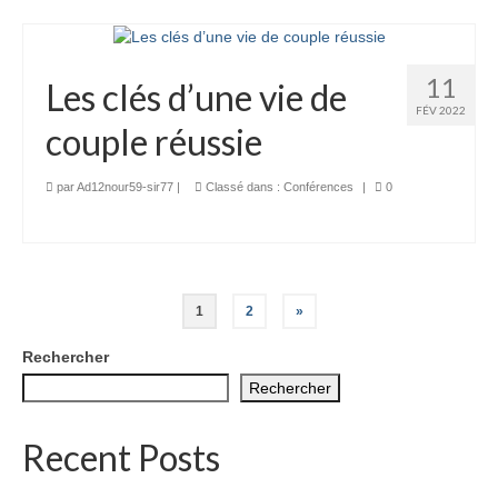
11
Les clés d’une vie de
FÉV 2022
couple réussie
par
Ad12nour59-sir77
|
Classé dans :
Conférences
|
0
Pagination
1
2
»
des
Rechercher
publications
Rechercher
Recent Posts