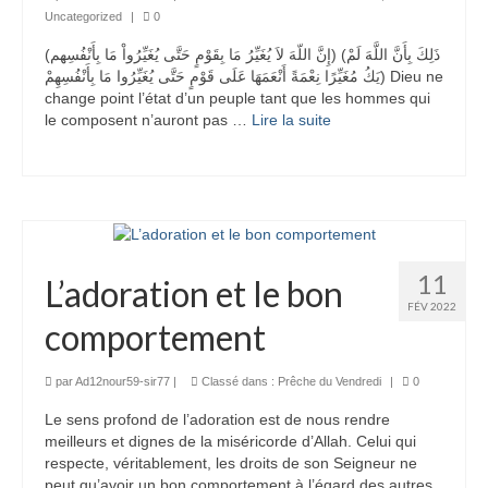
Uncategorized
|
0
(إِنَّ اللّهَ لاَ يُغَيِّرُ مَا بِقَوْمٍ حَتَّى يُغَيِّرُواْ مَا بِأَنْفُسِهم) (ذَلِكَ بِأَنَّ اللَّهَ لَمْ
يَكُ مُغَيِّرًا نِعْمَةً أَنْعَمَهَا عَلَى قَوْمٍ حَتَّى يُغَيِّرُوا مَا بِأَنْفُسِهِمْ) Dieu ne
change point l’état d’un peuple tant que les hommes qui
le composent n’auront pas …
Lire la suite­­
11
L’adoration et le bon
FÉV 2022
comportement
par
Ad12nour59-sir77
|
Classé dans :
Prêche du Vendredi
|
0
Le sens profond de l’adoration est de nous rendre
meilleurs et dignes de la miséricorde d’Allah. Celui qui
respecte, véritablement, les droits de son Seigneur ne
peut qu’avoir un bon comportement à l’égard des autres.