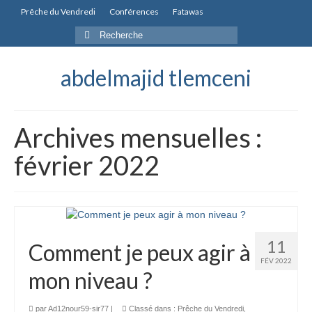
Prêche du Vendredi
Conférences
Fatawas
Rechercher
:
abdelmajid tlemceni
Archives mensuelles :
février 2022
11
Comment je peux agir à
FÉV 2022
mon niveau ?
par
Ad12nour59-sir77
|
Classé dans :
Prêche du Vendredi
,