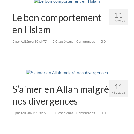
11
Le bon comportement
FÉV 2022
en l’Islam
par
Ad12nour59-sir77
|
Classé dans :
Conférences
|
0
11
S’aimer en Allah malgré
FÉV 2022
nos divergences
par
Ad12nour59-sir77
|
Classé dans :
Conférences
|
0