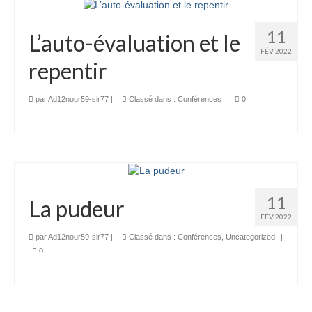
11
L’auto-évaluation et le
FÉV 2022
repentir
par
Ad12nour59-sir77
|
Classé dans :
Conférences
|
0
11
La pudeur
FÉV 2022
par
Ad12nour59-sir77
|
Classé dans :
Conférences
,
Uncategorized
|
0